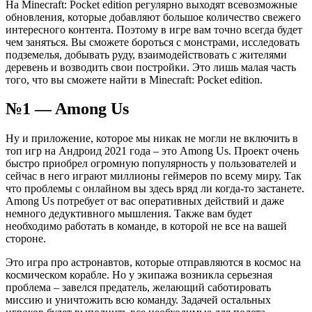
На Minecraft: Pocket edition регулярно выходят всевозможные
обновления, которые добавляют большое количество свежего
интересного контента. Поэтому в игре вам точно всегда будет
чем заняться. Вы сможете бороться с монстрами, исследовать
подземелья, добывать руду, взаимодействовать с жителями
деревень и возводить свои постройки. Это лишь малая часть
того, что вы сможете найти в Minecraft: Pocket edition.
№1 — Among Us
Ну и приложение, которое мы никак не могли не включить в
топ игр на Андроид 2021 года – это Among Us. Проект очень
быстро приобрел огромную популярность у пользователей и
сейчас в него играют миллионы геймеров по всему миру. Так
что проблемы с онлайном вы здесь вряд ли когда-то застанете.
Among Us потребует от вас оперативных действий и даже
немного дедуктивного мышления. Также вам будет
необходимо работать в команде, в которой не все на вашей
стороне.
Это игра про астронавтов, которые отправляются в космос на
космическом корабле. Но у экипажа возникла серьезная
проблема – завелся предатель, желающий саботировать
миссию и уничтожить всю команду. Задачей остальных