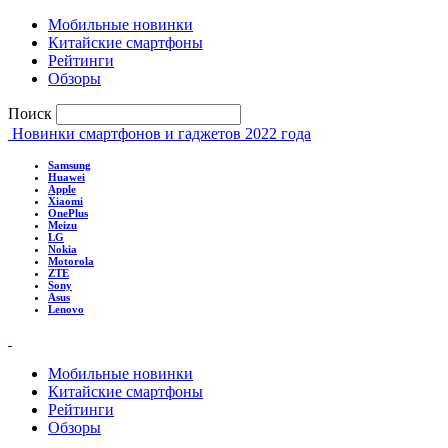
Мобильные новинки
Китайские смартфоны
Рейтинги
Обзоры
Поиск
Новинки смартфонов и гаджетов 2022 года
Samsung
Huawei
Apple
Xiaomi
OnePlus
Meizu
LG
Nokia
Motorola
ZTE
Sony
Asus
Lenovo
Мобильные новинки
Китайские смартфоны
Рейтинги
Обзоры