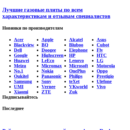
Лучшие газовые плиты по всем
характеристикам и отзывам специалистов
Новинки по производителям
Acer
Apple
Alcatel
Asus
Blackview
BQ
Bluboo
Cubot
Dell
Doogee
Elephone
Fly
Google
Highscreen
HP
HTC
Huawei
LeEco
Lenovo
LG
Meizu
Micromax
Microsoft
Motorola
No.1
Nokia
OnePlus
Oppo
Oukitel
Panasonic
Philips
Prestigio
Samsung
Sony
teXet
Ulefone
UMI
Vernee
VKworld
Vivo
Xiaomi
ZTE
Zuk
Подписывайтесь
Последнее