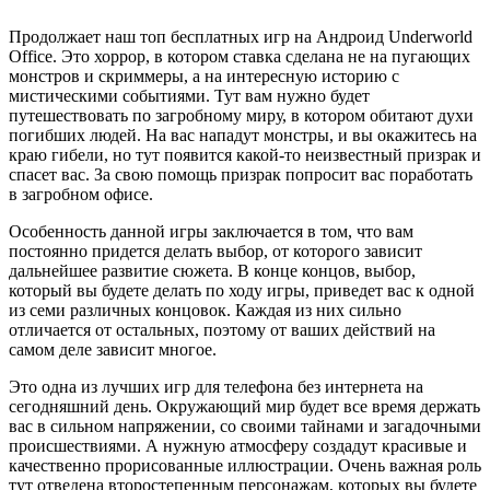
Продолжает наш топ бесплатных игр на Андроид Underworld
Office. Это хоррор, в котором ставка сделана не на пугающих
монстров и скриммеры, а на интересную историю с
мистическими событиями. Тут вам нужно будет
путешествовать по загробному миру, в котором обитают духи
погибших людей. На вас нападут монстры, и вы окажитесь на
краю гибели, но тут появится какой-то неизвестный призрак и
спасет вас. За свою помощь призрак попросит вас поработать
в загробном офисе.
Особенность данной игры заключается в том, что вам
постоянно придется делать выбор, от которого зависит
дальнейшее развитие сюжета. В конце концов, выбор,
который вы будете делать по ходу игры, приведет вас к одной
из семи различных концовок. Каждая из них сильно
отличается от остальных, поэтому от ваших действий на
самом деле зависит многое.
Это одна из лучших игр для телефона без интернета на
сегодняшний день. Окружающий мир будет все время держать
вас в сильном напряжении, со своими тайнами и загадочными
происшествиями. А нужную атмосферу создадут красивые и
качественно прорисованные иллюстрации. Очень важная роль
тут отведена второстепенным персонажам, которых вы будете