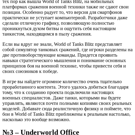
тех пор как вышла World of Tanks Blitz, на мобильных
платформах сражения военной техники также не сдают свои
позиции. Особенно радует то, что версия для смартфонов
практически не уступает компьютерной. Разработчики даже
сделали отличную графику, позволяющую полностью
проникнуться духом битвы и ощутить себя настоящим
танкистом, находящимся в пылу сражения.
Если вы вдруг не знали, World of Tanks Blitz представляет
собой симулятор танковых сражений, где игроки разделены на
две противоборствующие команды. Придется проявить
навыки стратегического мышления и понимание основных
принципов боя на военной технике, чтобы привести себя и
своих союзников к победе.
В игре вы найдете огромное количество очень тщательно
проработанного контента. Этого удалось добиться благодаря
тому, что к созданию проекта подключили настоящих
военных специалистов. Даже танки, которыми вы будете
управлять, являются почти полными копиями своих реальных
моделей. Добавьте сюда реалистичную физику и поймете, что
бои в World of Tanks Blitz приближены к реальным настолько,
насколько это вообще возможно.
№3 – Underworld Office