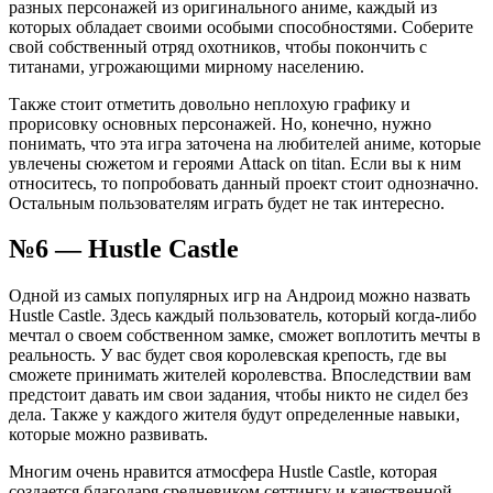
разных персонажей из оригинального аниме, каждый из
которых обладает своими особыми способностями. Соберите
свой собственный отряд охотников, чтобы покончить с
титанами, угрожающими мирному населению.
Также стоит отметить довольно неплохую графику и
прорисовку основных персонажей. Но, конечно, нужно
понимать, что эта игра заточена на любителей аниме, которые
увлечены сюжетом и героями Attack on titan. Если вы к ним
относитесь, то попробовать данный проект стоит однозначно.
Остальным пользователям играть будет не так интересно.
№6 — Hustle Castle
Одной из самых популярных игр на Андроид можно назвать
Hustle Castle. Здесь каждый пользователь, который когда-либо
мечтал о своем собственном замке, сможет воплотить мечты в
реальность. У вас будет своя королевская крепость, где вы
сможете принимать жителей королевства. Впоследствии вам
предстоит давать им свои задания, чтобы никто не сидел без
дела. Также у каждого жителя будут определенные навыки,
которые можно развивать.
Многим очень нравится атмосфера Hustle Castle, которая
создается благодаря средневиком сеттингу и качественной