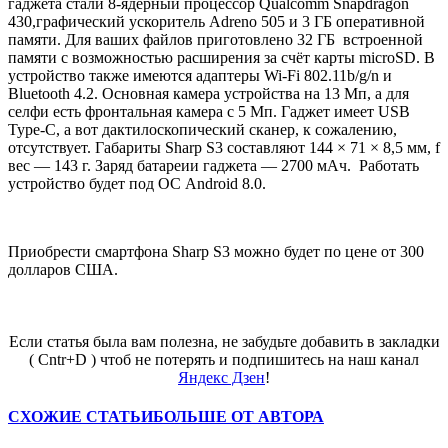
гаджета стали 8-ядерный процессор Qualcomm Snapdragon
430,графический ускоритель Adreno 505 и 3 ГБ оперативной
памяти. Для ваших файлов приготовлено 32 ГБ встроенной
памяти с возможностью расширения за счёт карты microSD. В
устройство также имеются адаптеры Wi-Fi 802.11b/g/n и
Bluetooth 4.2. Основная камера устройства на 13 Мп, а для
селфи есть фронтальная камера с 5 Мп. Гаджет имеет USB
Type-C, а вот дактилоскопический сканер, к сожалению,
отсутствует. Габариты Sharp S3 составляют 144 × 71 × 8,5 мм, f
вес — 143 г. Заряд батареии гаджета — 2700 мАч. Работать
устройство будет под ОС Android 8.0.
Приобрести смартфона Sharp S3 можно будет по цене от 300
долларов США.
Если статья была вам полезна, не забудьте добавить в закладки
( Cntr+D ) чтоб не потерять и подпишитесь на наш канал
Яндекс Дзен
!
СХОЖИЕ СТАТЬИ
БОЛЬШЕ ОТ АВТОРА