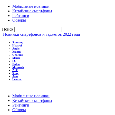
Мобильные новинки
Китайские смартфоны
Рейтинги
Обзоры
Поиск
Новинки смартфонов и гаджетов 2022 года
Samsung
Huawei
Apple
Xiaomi
OnePlus
Meizu
LG
Nokia
Motorola
ZTE
Sony
Asus
Lenovo
Мобильные новинки
Китайские смартфоны
Рейтинги
Обзоры