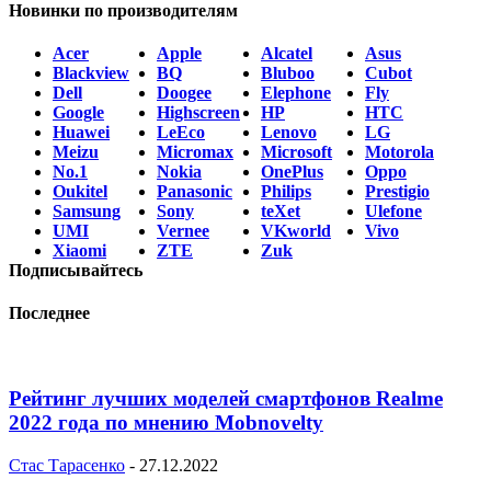
Новинки по производителям
Acer
Apple
Alcatel
Asus
Blackview
BQ
Bluboo
Cubot
Dell
Doogee
Elephone
Fly
Google
Highscreen
HP
HTC
Huawei
LeEco
Lenovo
LG
Meizu
Micromax
Microsoft
Motorola
No.1
Nokia
OnePlus
Oppo
Oukitel
Panasonic
Philips
Prestigio
Samsung
Sony
teXet
Ulefone
UMI
Vernee
VKworld
Vivo
Xiaomi
ZTE
Zuk
Подписывайтесь
Последнее
Рейтинг лучших моделей смартфонов Realme
2022 года по мнению Mobnovelty
Стас Тарасенко
-
27.12.2022