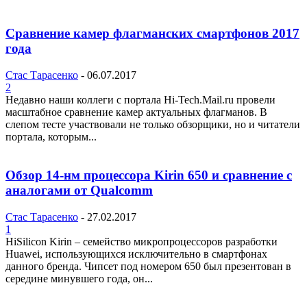
Сравнение камер флагманских смартфонов 2017
года
Стас Тарасенко
-
06.07.2017
2
Недавно наши коллеги с портала Hi-Tech.Mail.ru провели
масштабное сравнение камер актуальных флагманов. В
слепом тесте участвовали не только обзорщики, но и читатели
портала, которым...
Обзор 14-нм процессора Kirin 650 и сравнение с
аналогами от Qualcomm
Стас Тарасенко
-
27.02.2017
1
HiSilicon Kirin – семейство микропроцессоров разработки
Huawei, использующихся исключительно в смартфонах
данного бренда. Чипсет под номером 650 был презентован в
середине минувшего года, он...