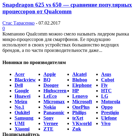
Snapdragon 625 vs 650 — сравнение популярных
процессоров от Qualcomm
Стас Тарасенко
-
07.02.2017
0
Компанию Qualcomm можно смело называть лидером рынка
микро-процессоров для смартфонов. Ее продукцию
используют в своих устройствах большинство ведущих
брендов, а по части производительности даже...
Новинки по производителям
Acer
Apple
Alcatel
Asus
Blackview
BQ
Bluboo
Cubot
Dell
Doogee
Elephone
Fly
Google
Highscreen
HP
HTC
Huawei
LeEco
Lenovo
LG
Meizu
Micromax
Microsoft
Motorola
No.1
Nokia
OnePlus
Oppo
Oukitel
Panasonic
Philips
Prestigio
Samsung
Sony
teXet
Ulefone
UMI
Vernee
VKworld
Vivo
Xiaomi
ZTE
Zuk
Подписывайтесь