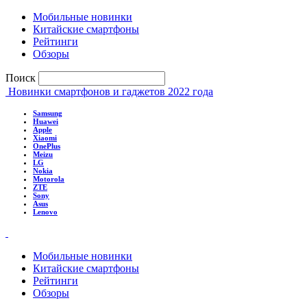
Мобильные новинки
Китайские смартфоны
Рейтинги
Обзоры
Поиск
Новинки смартфонов и гаджетов 2022 года
Samsung
Huawei
Apple
Xiaomi
OnePlus
Meizu
LG
Nokia
Motorola
ZTE
Sony
Asus
Lenovo
Мобильные новинки
Китайские смартфоны
Рейтинги
Обзоры