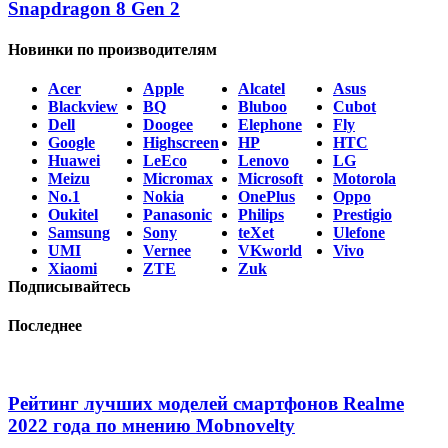
Snapdragon 8 Gen 2
Новинки по производителям
Acer
Apple
Alcatel
Asus
Blackview
BQ
Bluboo
Cubot
Dell
Doogee
Elephone
Fly
Google
Highscreen
HP
HTC
Huawei
LeEco
Lenovo
LG
Meizu
Micromax
Microsoft
Motorola
No.1
Nokia
OnePlus
Oppo
Oukitel
Panasonic
Philips
Prestigio
Samsung
Sony
teXet
Ulefone
UMI
Vernee
VKworld
Vivo
Xiaomi
ZTE
Zuk
Подписывайтесь
Последнее
Рейтинг лучших моделей смартфонов Realme
2022 года по мнению Mobnovelty