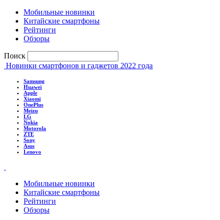
Мобильные новинки
Китайские смартфоны
Рейтинги
Обзоры
Поиск
Новинки смартфонов и гаджетов 2022 года
Samsung
Huawei
Apple
Xiaomi
OnePlus
Meizu
LG
Nokia
Motorola
ZTE
Sony
Asus
Lenovo
Мобильные новинки
Китайские смартфоны
Рейтинги
Обзоры