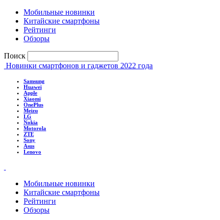
Мобильные новинки
Китайские смартфоны
Рейтинги
Обзоры
Поиск
Новинки смартфонов и гаджетов 2022 года
Samsung
Huawei
Apple
Xiaomi
OnePlus
Meizu
LG
Nokia
Motorola
ZTE
Sony
Asus
Lenovo
Мобильные новинки
Китайские смартфоны
Рейтинги
Обзоры