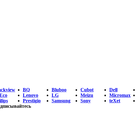
ackview
BQ
Bluboo
Cubot
Dell
Eco
Lenovo
LG
Meizu
Micromax
lips
Prestigio
Samsung
Sony
teXet
дписывайтесь