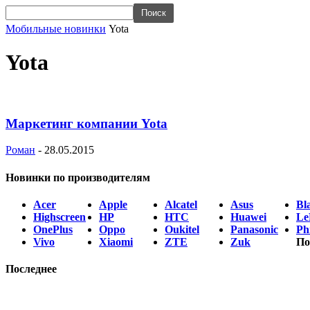
Мобильные новинки
Yota
Yota
Маркетинг компании Yota
Роман
-
28.05.2015
Новинки по производителям
Acer
Apple
Alcatel
Asus
Bl
Highscreen
HP
HTC
Huawei
Le
OnePlus
Oppo
Oukitel
Panasonic
Phi
Vivo
Xiaomi
ZTE
Zuk
По
Последнее