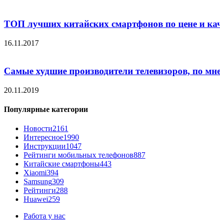
ТОП лучших китайских смартфонов по цене и ка
16.11.2017
Самые худшие производители телевизоров, по мн
20.11.2019
Популярные категории
Новости
2161
Интересное
1990
Инструкции
1047
Рейтинги мобильных телефонов
887
Китайские смартфоны
443
Xiaomi
394
Samsung
309
Рейтинги
288
Huawei
259
Работа у нас