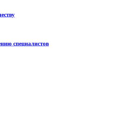
честву
ению специалистов