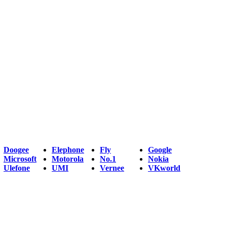
Doogee
Elephone
Fly
Google
Microsoft
Motorola
No.1
Nokia
Ulefone
UMI
Vernee
VKworld