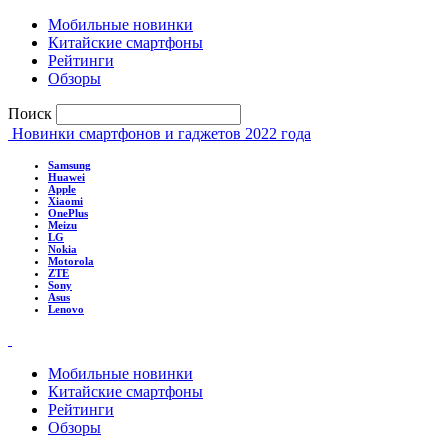
Мобильные новинки
Китайские смартфоны
Рейтинги
Обзоры
Поиск
Новинки смартфонов и гаджетов 2022 года
Samsung
Huawei
Apple
Xiaomi
OnePlus
Meizu
LG
Nokia
Motorola
ZTE
Sony
Asus
Lenovo
Мобильные новинки
Китайские смартфоны
Рейтинги
Обзоры