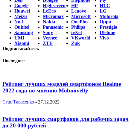
Dell
Doogee
Elephone
Fly
Google
Highscreen
HP
HTC
Huawei
LeEco
Lenovo
LG
Meizu
Micromax
Microsoft
Motorola
No.1
Nokia
OnePlus
Oppo
Oukitel
Panasonic
Philips
Prestigio
Samsung
Sony
teXet
Ulefone
UMI
Vernee
VKworld
Vivo
Xiaomi
ZTE
Zuk
Подписывайтесь
Последнее
Рейтинг лучших моделей смартфонов Realme
2022 года по мнению Mobnovelty
Стас Тарасенко
-
27.12.2022
Рейтинг лучших смартфонов для рабочих задач
до 20 000 рублей