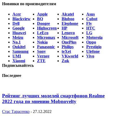
Новинки по производителям
Acer
Apple
Alcatel
Asus
Blackview
BQ
Bluboo
Cubot
Dell
Doogee
Elephone
Fly
Google
Highscreen
HP
HTC
Huawei
LeEco
Lenovo
LG
Meizu
Micromax
Microsoft
Motorola
No.1
Nokia
OnePlus
Oppo
Oukitel
Panasonic
Philips
Prestigio
Samsung
Sony
teXet
Ulefone
UMI
Vernee
VKworld
Vivo
Xiaomi
ZTE
Zuk
Подписывайтесь
Последнее
Рейтинг лучших моделей смартфонов Realme
2022 года по мнению Mobnovelty
Стас Тарасенко
-
27.12.2022