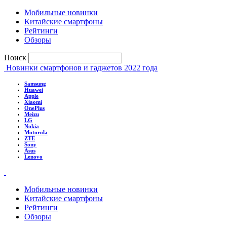
Мобильные новинки
Китайские смартфоны
Рейтинги
Обзоры
Поиск
Новинки смартфонов и гаджетов 2022 года
Samsung
Huawei
Apple
Xiaomi
OnePlus
Meizu
LG
Nokia
Motorola
ZTE
Sony
Asus
Lenovo
Мобильные новинки
Китайские смартфоны
Рейтинги
Обзоры