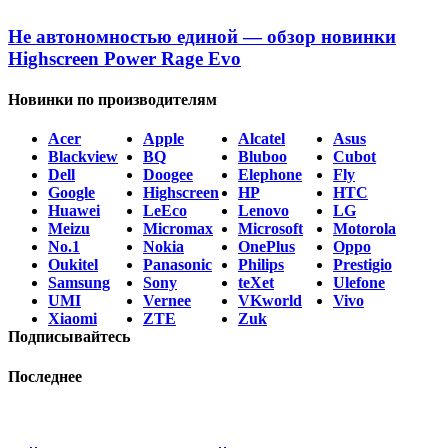
Не автономностью единой — обзор новинки
Highscreen Power Rage Evo
Новинки по производителям
Acer
Apple
Alcatel
Asus
Blackview
BQ
Bluboo
Cubot
Dell
Doogee
Elephone
Fly
Google
Highscreen
HP
HTC
Huawei
LeEco
Lenovo
LG
Meizu
Micromax
Microsoft
Motorola
No.1
Nokia
OnePlus
Oppo
Oukitel
Panasonic
Philips
Prestigio
Samsung
Sony
teXet
Ulefone
UMI
Vernee
VKworld
Vivo
Xiaomi
ZTE
Zuk
Подписывайтесь
Последнее