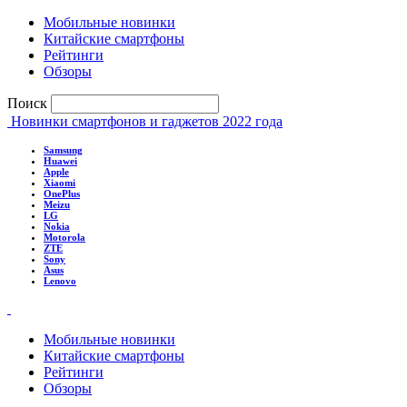
Мобильные новинки
Китайские смартфоны
Рейтинги
Обзоры
Поиск
Новинки смартфонов и гаджетов 2022 года
Samsung
Huawei
Apple
Xiaomi
OnePlus
Meizu
LG
Nokia
Motorola
ZTE
Sony
Asus
Lenovo
Мобильные новинки
Китайские смартфоны
Рейтинги
Обзоры