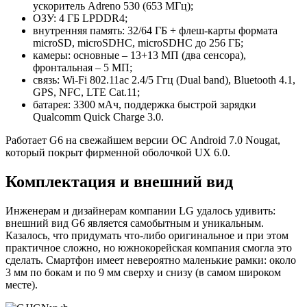
ускоритель Adreno 530 (653 МГц);
ОЗУ: 4 ГБ LPDDR4;
внутренняя память: 32/64 ГБ + флеш-карты формата
microSD, microSDHC, microSDHC до 256 ГБ;
камеры: основные – 13+13 МП (два сенсора),
фронтальная – 5 МП;
связь: Wi-Fi 802.11ac 2.4/5 Ггц (Dual band), Bluetooth 4.1,
GPS, NFC, LTE Cat.11;
батарея: 3300 мАч, поддержка быстрой зарядки
Qualcomm Quick Charge 3.0.
Работает G6 на свежайшем версии ОС Android 7.0 Nougat,
который покрыт фирменной оболочкой UX 6.0.
Комплектация и внешний вид
Инженерам и дизайнерам компании LG удалось удивить:
внешний вид G6 является самобытным и уникальным.
Казалось, что придумать что-либо оригинальное и при этом
практичное сложно, но южнокорейская компания смогла это
сделать. Смартфон имеет невероятно маленькие рамки: около
3 мм по бокам и по 9 мм сверху и снизу (в самом широком
месте).