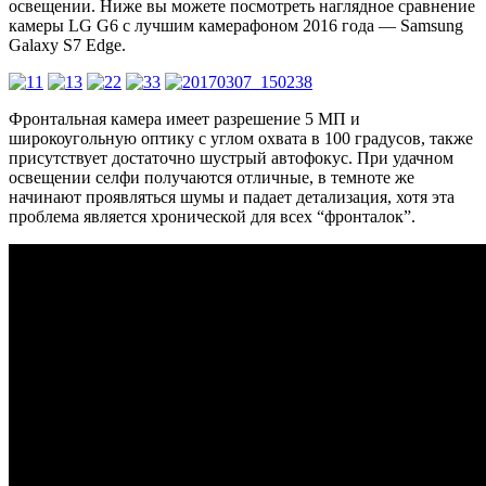
освещении. Ниже вы можете посмотреть наглядное сравнение
камеры LG G6 c лучшим камерафоном 2016 года — Samsung
Galaxy S7 Edge.
Фронтальная камера имеет разрешение 5 МП и
широкоугольную оптику с углом охвата в 100 градусов, также
присутствует достаточно шустрый автофокус. При удачном
освещении селфи получаются отличные, в темноте же
начинают проявляться шумы и падает детализация, хотя эта
проблема является хронической для всех “фронталок”.