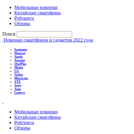
Мобильные новинки
Китайские смартфоны
Рейтинги
Обзоры
Поиск
Новинки смартфонов и гаджетов 2022 года
Samsung
Huawei
Apple
Xiaomi
OnePlus
Meizu
LG
Nokia
Motorola
ZTE
Sony
Asus
Lenovo
Мобильные новинки
Китайские смартфоны
Рейтинги
Обзоры