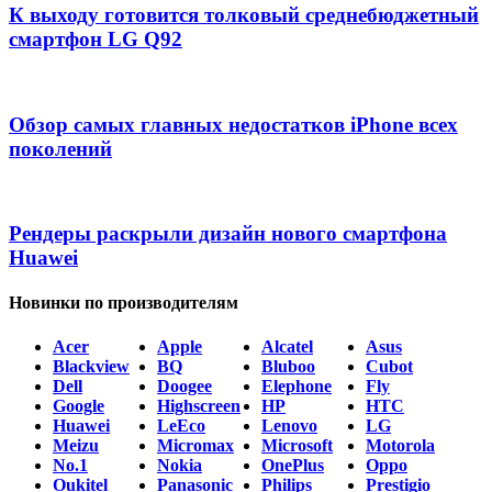
К выходу готовится толковый среднебюджетный
смартфон LG Q92
Обзор самых главных недостатков iPhone всех
поколений
Рендеры раскрыли дизайн нового смартфона
Huawei
Новинки по производителям
Acer
Apple
Alcatel
Asus
Blackview
BQ
Bluboo
Cubot
Dell
Doogee
Elephone
Fly
Google
Highscreen
HP
HTC
Huawei
LeEco
Lenovo
LG
Meizu
Micromax
Microsoft
Motorola
No.1
Nokia
OnePlus
Oppo
Oukitel
Panasonic
Philips
Prestigio