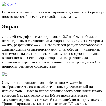
Во всем остальном — никаких претензий, качество сборки тут
просто высочайшее, как и подобает флагману.
Экран
Дисплей смартфона имеет диагональ 5.7 дюйма и обладает
нестандартным соотношением сторон 18:9 (или 2:1). Матрица
— IPS, разрешение — 2К. Сам дисплей радует безоговорочно
флагманскими характеристиками: углы обзора — идеальны,
читаемость на солнце — отличная, запас по яркости – выше
всяких похвал. Очень хорош экран и по цветопередачи,
картинка контрастная и насыщенная, просмотр видео на G6
приносит реальное удовольствие.
Оставили с прошлого года и функцию AlwaysOn –
отображение часов и наиболее важных уведомлений на
черном фоне. Сначала использование этого решения вызвало
вопросы (так как технология IPS не предусматривает
затухания отдельных пискелей на экране), но на практике эта
“фишка” прижилась, так как инженерам LG удалось