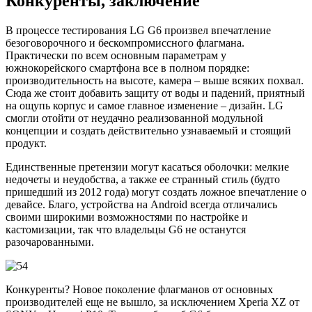
Конкуренты, заключение
В процессе тестирования LG G6 произвел впечатление
безоговорочного и бескомпромиссного флагмана.
Практически по всем основным параметрам у
южнокорейского смартфона все в полном порядке:
производительность на высоте, камера – выше всяких похвал.
Сюда же стоит добавить защиту от воды и падений, приятный
на ощупь корпус и самое главное изменение – дизайн. LG
смогли отойти от неудачно реализованной модульной
концепции и создать действительно узнаваемый и стоящий
продукт.
Единственные претензии могут касаться оболочки: мелкие
недочеты и неудобства, а также ее странный стиль (будто
пришедший из 2012 года) могут создать ложное впечатление о
девайсе. Благо, устройства на Android всегда отличались
своими широкими возможностями по настройке и
кастомизации, так что владельцы G6 не останутся
разочарованными.
Конкуренты? Новое поколение флагманов от основных
производителей еще не вышло, за исключением Xperia XZ от