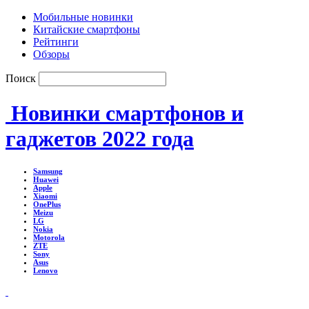
Мобильные новинки
Китайские смартфоны
Рейтинги
Обзоры
Поиск
Новинки смартфонов и
гаджетов 2022 года
Samsung
Huawei
Apple
Xiaomi
OnePlus
Meizu
LG
Nokia
Motorola
ZTE
Sony
Asus
Lenovo