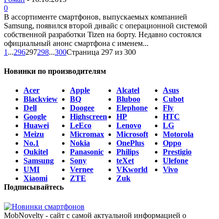
0
В ассортименте смартфонов, выпускаемых компанией
Samsung, появился второй дивайс с операционной системой
собственной разработки Tizen на борту. Недавно состоялся
официальный анонс смартфона с именем...
1
...
296
297
298
...
300
Страница 297 из 300
Новинки по производителям
Acer
Apple
Alcatel
Asus
Blackview
BQ
Bluboo
Cubot
Dell
Doogee
Elephone
Fly
Google
Highscreen
HP
HTC
Huawei
LeEco
Lenovo
LG
Meizu
Micromax
Microsoft
Motorola
No.1
Nokia
OnePlus
Oppo
Oukitel
Panasonic
Philips
Prestigio
Samsung
Sony
teXet
Ulefone
UMI
Vernee
VKworld
Vivo
Xiaomi
ZTE
Zuk
Подписывайтесь
MobNovelty - сайт с самой актуальной информацией о